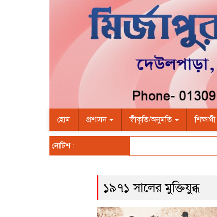
হোম
প্রশাসন
স্বীকৃতি/অনুমতি
শিক্ষার্থ
নোটিশ :
১৯৭১ সালের মুক্তিযুব্ধ