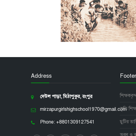
Address
Foote
শিক্ষকবৃন্
দেউল পাড়া, মিঠাপুকুর, রংপুর
কৃতি শিক্ষা
mirzapurgirlshighschool1970@gmail.com
ছুটির তা
Phone: +8801309127541
ভবন ও কক