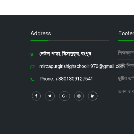
Address
Foote
শিক্ষকবৃন্
দেউল পাড়া, মিঠাপুকুর, রংপুর
কৃতি শিক্ষা
mirzapurgirlshighschool1970@gmail.com
ছুটির তা
Phone: +8801309127541
ভবন ও কক