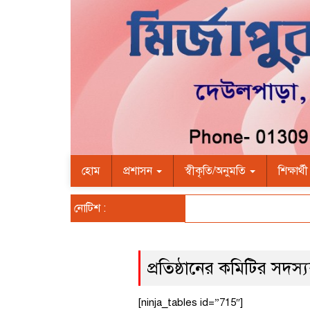
হোম
প্রশাসন
স্বীকৃতি/অনুমতি
শিক্ষার্থ
নোটিশ :
প্রতিষ্ঠানের কমিটির সদস্যব
[ninja_tables id=”715″]